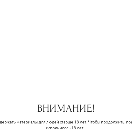
Алёна
Ирина
едной раз возникшая идея
Как вседа потрясающие
а без всяких сомнений была
фотографии. Работается легко и
 в волшебные руки Ирины,
просто. приду еще😍😎🤣
му как только она может
овать кадр так, что можно
 снимать ню, зная, что это
онко, чувственно и изящно.
о огромное за эти светлые
понимание картинки. Снова
ВНИМАНИЕ!
вторю - ты настоящий
отохудожник! 🥰🫠🎨
держать материалы для людей старше 18 лет. Чтобы продолжить, под
исполнилось 18 лет.