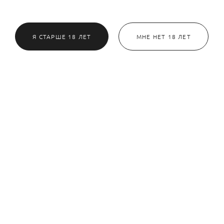
Я СТАРШЕ 18 ЛЕТ
МНЕ НЕТ 18 ЛЕТ
омова Елизавета
Валерия Михайлова
- замечательный фотограф.
Это такие нежные, светлые и
а моя первая фотосессия, но
волшебные фотографии ✨ с
ошло прекрасно. Мне было
Ириной так легко работать!
тно, Ирина подсказывала
особенно когда не знаешь куда себ
выражения лица. Результат
деть 😂💖
ень сильно порадовал.
нозначно рекомендую
обращаться к Ирине.