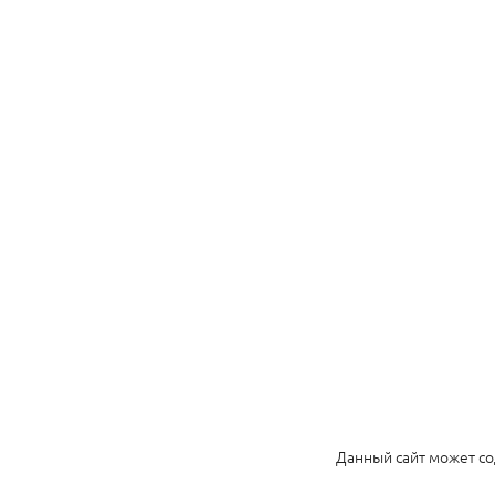
В очер
фотосет
отдана
пото
чувств
смело
будет т
Спасиб
тона и 
по
ф
Данный сайт может со